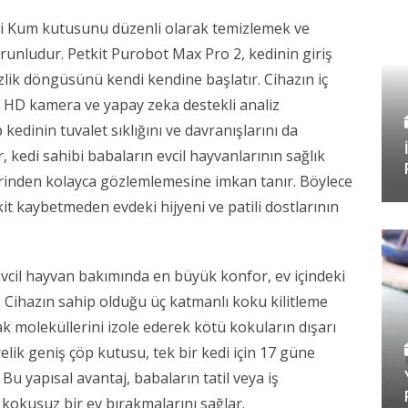
ibi Kum kutusunu düzenli olarak temizlemek ve
zorunludur. Petkit Purobot Max Pro 2, kedinin giriş
izlik döngüsünü kendi kendine başlatır. Cihazın iç
ı HD kamera ve yapay zeka destekli analiz
edinin tuvalet sıklığını ve davranışlarını da
 kedi sahibi babaların evcil hayvanlarının sağlık
rinden kolayca gözlemlemesine imkan tanır. Böylece
it kaybetmeden evdeki hijyeni ve patili dostlarının
vcil hayvan bakımında en büyük konfor, ev içindeki
r. Cihazın sahip olduğu üç katmanlı koku kilitleme
ak moleküllerini izole ederek kötü kokuların dışarı
trelik geniş çöp kutusu, tek bir kedi için 17 güne
 Bu yapısal avantaj, babaların tatil veya iş
 kokusuz bir ev bırakmalarını sağlar.