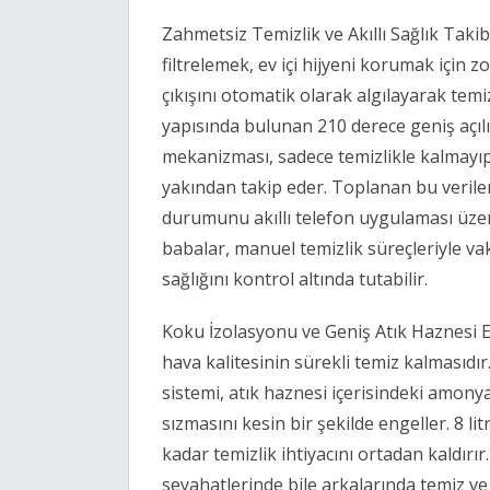
Zahmetsiz Temizlik ve Akıllı Sağlık Tak
filtrelemek, ev içi hijyeni korumak için 
çıkışını otomatik olarak algılayarak tem
yapısında bulunan 210 derece geniş açıl
mekanizması, sadece temizlikle kalmayıp k
yakından takip eder. Toplanan bu veriler,
durumunu akıllı telefon uygulaması üze
babalar, manuel temizlik süreçleriyle vak
sağlığını kontrol altında tutabilir.
Koku İzolasyonu ve Geniş Atık Haznesi E
hava kalitesinin sürekli temiz kalmasıdı
sistemi, atık haznesi içerisindeki amony
sızmasını kesin bir şekilde engeller. 8 li
kadar temizlik ihtiyacını ortadan kaldırır.
seyahatlerinde bile arkalarında temiz ve