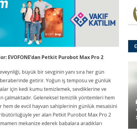
or: EVOFONE’dan Petkit Purobot Max Pro 2
eveynliği, büyük bir sevginin yanı sıra her gün
e beraberinde getirir. Yoğun iş temposu ve günlük
ar için kedi kumu temizlemek, sevdiklerine ve
an çalmaktadır. Geleneksel temizlik yöntemleri hem
r hem de evcil hayvan sahiplerinin günlük mesaisini
ribütörlüğüyle yer alan Petkit Purobot Max Pro 2
i tamamen mekanize ederek babalara aradıkları