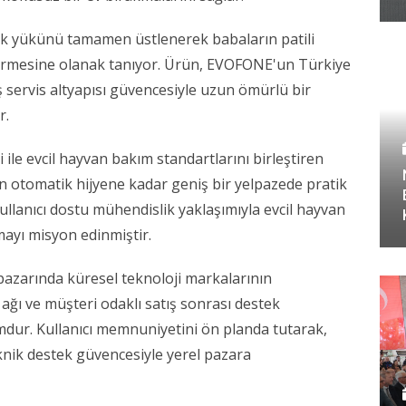
lik yükünü tamamen üstlenerek babaların patili
eçirmesine olanak tanıyor. Ürün, EVOFONE'un Türkiye
ş servis altyapısı güvencesiyle uzun ömürlü bir
r.
ile evcil hayvan bakım standartlarını birleştiren
en otomatik hijyene kadar geniş bir yelpazede pratik
lanıcı dostu mühendislik yaklaşımıyla evcil hayvan
mayı misyon edinmiştir.
arında küresel teknoloji markalarının
 ağı ve müşteri odaklı satış sonrası destek
umdur. Kullanıcı memnuniyetini ön planda tutarak,
knik destek güvencesiyle yerel pazara